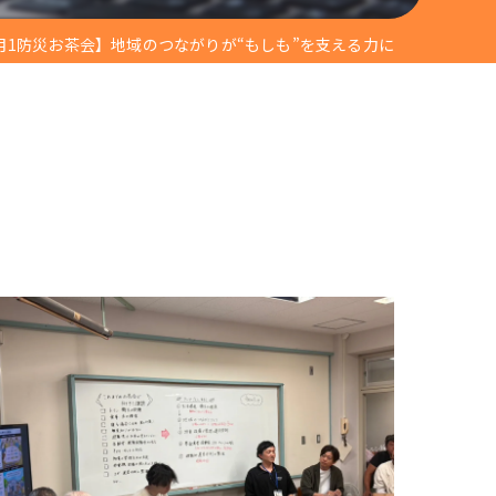
蜂駆除
月1防災お茶会】地域のつながりが“もしも”を支える力に
就労継続支援B型
廃校活用事業
解体工事
コスプレイベント