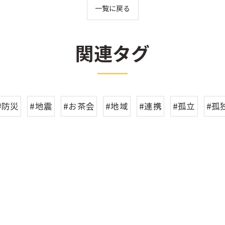
一覧に戻る
関連タグ
#防災
#地震
#お茶会
#地域
#連携
#孤立
#孤