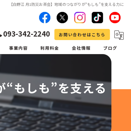
【白野江 月1防災お茶会】地域のつながりが“もしも”を支える力に
093-342-2240
お問い合わせはこちら
事業内容
利用料金
会社情報
ブログ
農機具の買取
採用情報
エアコン清掃
新着情報
が“もしも”を支える
不用品回収・買取
ハウスクリーニング・室内消毒
草刈り