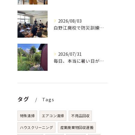
2026/08/03
白野江廃校で防災訓練を実施しました。「避難したい」の一言から始まった地域の防災活動
2026/07/31
毎日、本当に暑い日が続いています。 私たちは毎日、遺品整理や片付けだけでなく、庭掃除、草刈り、草抜き、庭木の伐採・剪定などのご依頼で外作業をしています。
タグ
Tags
特殊清掃
エアコン清掃
不用品回収
ハウスクリーニング
産業廃棄物回収運搬