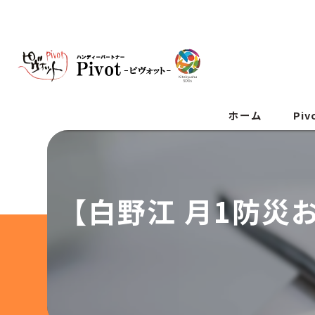
ホーム
Pi
【白野江 月1防災