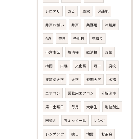
シロアリ
カビ
空家
過疎地
井戸お祓い
井戸
業務用
冷蔵庫
GW
祭日
子供日
見積り
小倉南区
塀清掃
壁清掃
湿気
梅雨
白蟻
文化祭
月一
廃校
東筑紫大学
大学
短期大学
水福
エアコン
業務用エアコン
分解洗浄
第二土曜日
毎月
大学生
地位創生
田植え
ちょっと一息
レンゲ
レンゲソウ
癒し
地震
お茶会