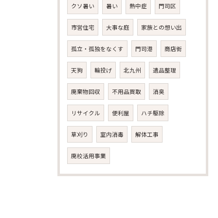
クソ暑い
暑い
熱中症
門司区
市営住宅
大事な庭
家族との想い出
孤立・孤独をなくす
門司港
商店街
天狗
輪投げ
北九州
遺品整理
廃棄物回収
不用品買取
消臭
リサイクル
便利屋
ハチ駆除
草刈り
室内消毒
解体工事
廃校活用事業