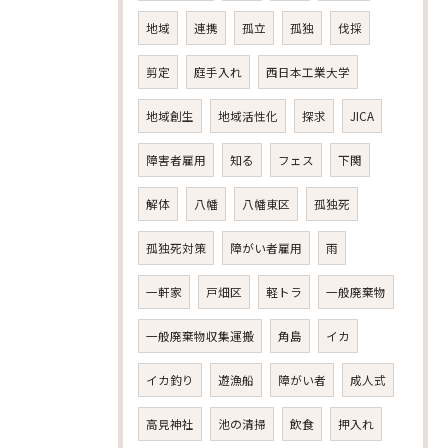
地域
連携
孤立
孤独
伐採
剪定
庭手入れ
西日本工業大学
地域創生
地域活性化
探求
JICA
障害者雇用
知る
フェス
下関
解体
八幡
八幡東区
孤独死
孤独死対策
障がい者雇用
雨
一軒家
戸畑区
軽トラ
一般廃棄物
一般廃棄物収集運搬
角島
イカ
イカ釣り
遊漁船
障がい者
成人式
高見神社
池の清掃
飲食
押入れ