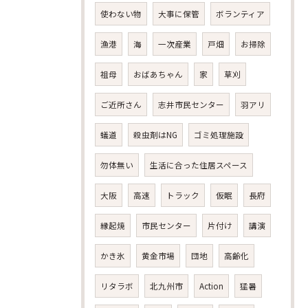
使わない物
大事に保管
ボランティア
漁港
海
一次産業
戸畑
お掃除
祖母
おばあちゃん
家
草刈
ご近所さん
志井市民センター
羽アリ
蟻道
殺虫剤はNG
ゴミ処理施設
勿体無い
生活に合った住居スペース
大阪
高速
トラック
仮眠
長府
縁起焼
市民センター
片付け
講演
かき氷
黄金市場
団地
高齢化
リタラボ
北九州市
Action
猛暑