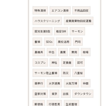
特殊清掃
エアコン清掃
不用品回収
ハウスクリーニング
産業廃棄物回収運搬
就労支援B型
格安SIM
サーモン
養殖
SDGs
廃校活用
門司
農機具
中古
農業
費用
相場
コスプレ
神社
定食屋
認可
サーモン陸上養殖
防災
八重桜
親孝行
大学連携
大阪万博
仲間
空家対策
東京
出張
ダウンタウン
郵便局
行徳哲男
生前整理