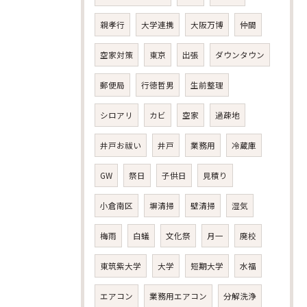
親孝行
大学連携
大阪万博
仲間
空家対策
東京
出張
ダウンタウン
郵便局
行徳哲男
生前整理
シロアリ
カビ
空家
過疎地
井戸お祓い
井戸
業務用
冷蔵庫
GW
祭日
子供日
見積り
小倉南区
塀清掃
壁清掃
湿気
梅雨
白蟻
文化祭
月一
廃校
東筑紫大学
大学
短期大学
水福
エアコン
業務用エアコン
分解洗浄