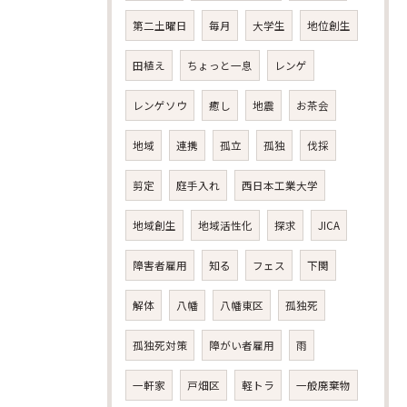
第二土曜日
毎月
大学生
地位創生
田植え
ちょっと一息
レンゲ
レンゲソウ
癒し
地震
お茶会
地域
連携
孤立
孤独
伐採
剪定
庭手入れ
西日本工業大学
地域創生
地域活性化
探求
JICA
障害者雇用
知る
フェス
下関
解体
八幡
八幡東区
孤独死
孤独死対策
障がい者雇用
雨
一軒家
戸畑区
軽トラ
一般廃棄物