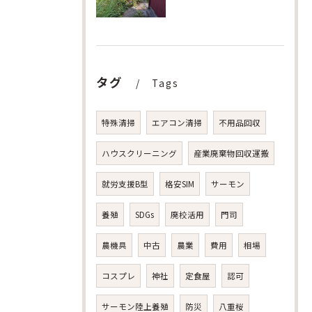
タグ
Tags
特殊清掃
エアコン清掃
不用品回収
ハウスクリーニング
産業廃棄物回収運搬
就労支援B型
格安SIM
サーモン
養殖
SDGs
廃校活用
門司
農機具
中古
農業
費用
相場
コスプレ
神社
定食屋
認可
サーモン陸上養殖
防災
八重桜