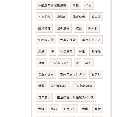
一般廃棄物収集運搬
角島
イカ
イカ釣り
遊漁船
障がい者
成人式
高見神社
池の清掃
飲食
押入れ
使わない物
大事に保管
ボランティア
漁港
海
一次産業
戸畑
お掃除
祖母
おばあちゃん
家
草刈
ご近所さん
志井市民センター
羽アリ
蟻道
殺虫剤はNG
ゴミ処理施設
勿体無い
生活に合った住居スペース
大阪
高速
トラック
仮眠
長府