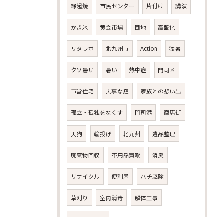
縁起焼
市民センター
片付け
講演
かき氷
黄金市場
団地
高齢化
リタラボ
北九州市
Action
猛暑
クソ暑い
暑い
熱中症
門司区
市営住宅
大事な庭
家族との想い出
孤立・孤独をなくす
門司港
商店街
天狗
輪投げ
北九州
遺品整理
廃棄物回収
不用品買取
消臭
リサイクル
便利屋
ハチ駆除
草刈り
室内消毒
解体工事